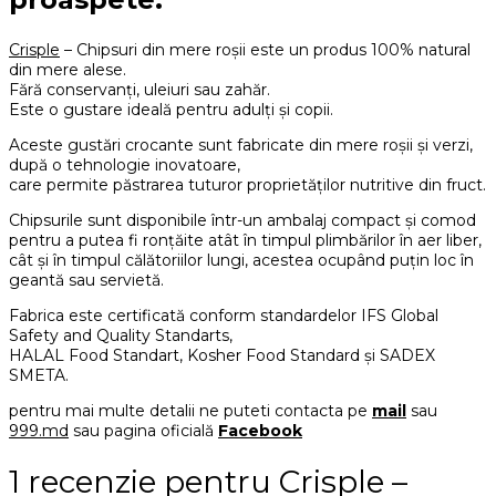
Crisple
– Chipsuri din mere roșii este un produs 100% natural
din mere alese.
Fără conservanți, uleiuri sau zahăr.
Este o gustare ideală pentru adulți și copii.
Aceste gustări crocante sunt fabricate din mere roșii și verzi,
după o tehnologie inovatoare,
care permite păstrarea tuturor proprietăților nutritive din fruct.
Chipsurile sunt disponibile într-un ambalaj compact și comod
pentru a putea fi ronțăite atât în timpul plimbărilor în aer liber,
cât și în timpul călătoriilor lungi, acestea ocupând puțin loc în
geantă sau servietă.
Fabrica este certificată conform standardelor IFS Global
Safety and Quality Standarts,
HALAL Food Standart, Kosher Food Standard și SADEX
SMETA.
pentru mai multe detalii ne puteti contacta pe
mail
sau
999.md
sau pagina oficială
Facebook
1 recenzie pentru
Crisple –