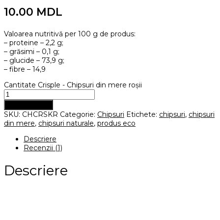
10.00
MDL
Valoarea nutritivă per 100 g de produs:
– proteine – 2,2 g;
– grăsimi – 0,1 g;
– glucide – 73,9 g;
– fibre – 14,9
Cantitate Crisple - Chipsuri din mere roșii
Adaugă în coș
SKU:
CHCRSKR
Categorie:
Chipsuri
Etichete:
chipsuri
,
chipsuri
din mere
,
chipsuri naturale
,
produs eco
Descriere
Recenzii (1)
Descriere